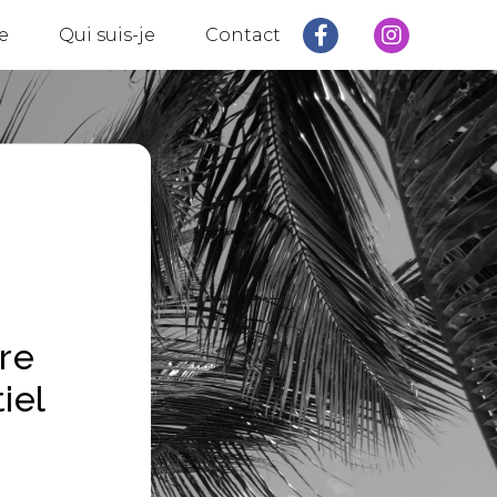
e
Qui suis-je
Contact
tre
iel