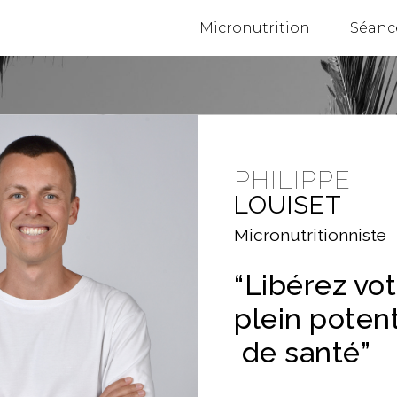
Micronutrition
Séanc
PHILIPPE
LOUISET
Micronutritionniste
“Libérez vo
plein potent
de santé”